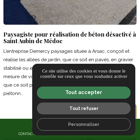
Paysagiste pour réalisation de béton désactivé à
Saint Aubin de Médoc
L'entreprise Demercy paysages située à Arsac, conçoit et
réalise les allées de jardin, que ce soit en pavés, en gravier
stabilisé ou en béton désactivé. Notre équipe saura en
Ce site utilise des cookies et vous donne le
contrôle sur ceux que vous souhaitez activer
mesure de vous conseiller sur l'association de matériaux,
que ce soit pour la réalisation d'un parking, d'une allée
Tout accepter
piétonn...
Tout refuser
En savoir plus
Personnaliser
mail
call
CONTACTEZ-NOUS
05 40 25 15 35