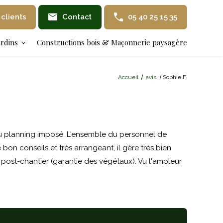
 clients
Contact
05 40 25 15 35
ardins
Constructions bois & Maçonnerie paysagère
Accueil
avis
Sophie F.
au planning imposé. L'ensemble du personnel de
bon conseils et très arrangeant, il gère très bien
 post-chantier (garantie des végétaux). Vu l'ampleur