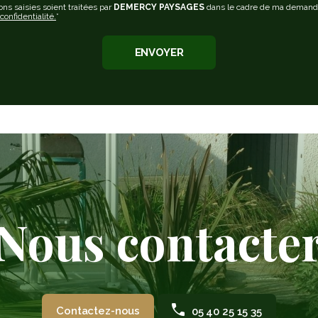
ns saisies soient traitées par
DEMERCY PAYSAGES
dans le cadre de ma demande 
confidentialité.
*
Nous contacte
Contactez-nous
05 40 25 15 35